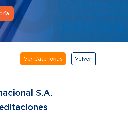
oría
Ver Categorías
Volver
acional S.A.
editaciones