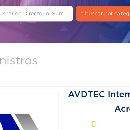
o buscar por categ
nistros
AVDTEC Intern
Acr