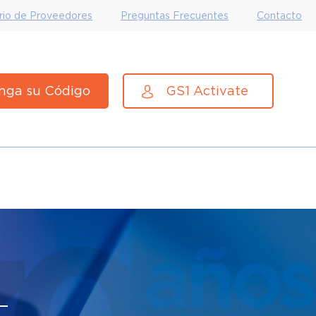
rio de Proveedores
Preguntas Frecuentes
Contacto
nga su Código
GS1 Activate