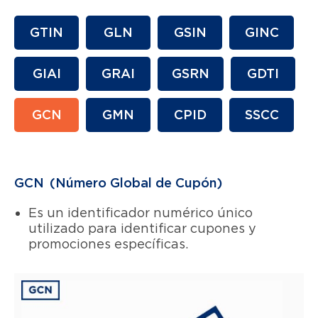
GTIN
GLN
GSIN
GINC
GIAI
GRAI
GSRN
GDTI
GCN
GMN
CPID
SSCC
GCN
(Número Global de Cupón)
Es un identificador numérico único
utilizado para identificar cupones y
promociones específicas.