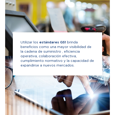
Utilizar los
estándares GS1
brinda
beneficios como una mayor visibilidad de
+ 20 sectores utilizan el Sistema de
la cadena de suministro , eficiencia
Estándares Globales.
operativa, colaboración efectiva,
cumplimiento normativo y la capacidad de
expandirse a nuevos mercados.